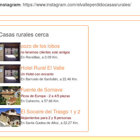
Instagram:
https://www.instagram.com/elvalleperdidocasasrurales/
Casas rurales cerca
pozo de los lobos
no tenemos clientes solo amigos
En Revelillas, a 0.09 Km.
Hotel Rural El Valle
Un Hotel con encanto
En Barruelo de Santullán, a 22.46 Km.
Fuente de Somave
Picos de Europa - 2 a 4/5 plazas
En Cahecho, a 57.66 Km.
El Socaire del Trasgo 1 y 2
Alojamientos para 2 y 8 personas
En Santa Gadea de Alfoz, a 22.27 Km.