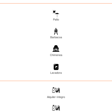
Patio
Barbacoa
Chimenea
Lavadora
Alquiler íntegro