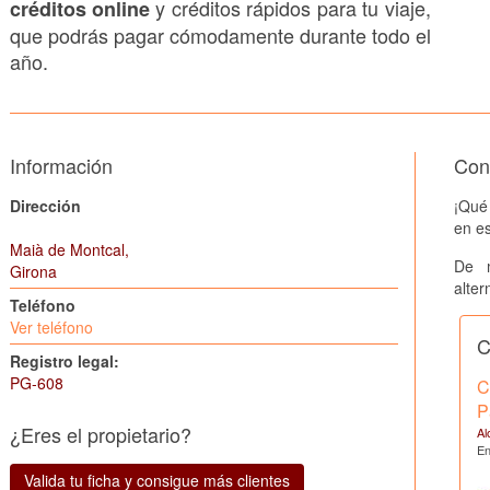
y créditos rápidos para tu viaje,
créditos online
que podrás pagar cómodamente durante todo el
año.
Información
Cons
Dirección
¡Qué
en es
Maià de Montcal,
De 
Girona
alter
Teléfono
Ver teléfono
C
Registro legal:
PG-608
C
P
¿Eres el propietario?
Al
En
Valida tu ficha y consigue más clientes