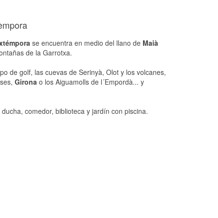
tèmpora
Extémpora
se encuentra en medio del llano de
Maià
ontañas de la Garrotxa.
o de golf, las cuevas de Serinyà, Olot y los volcanes,
oses,
Girona
o los Aiguamolls de l´Empordà... y
ucha, comedor, biblioteca y jardín con piscina.