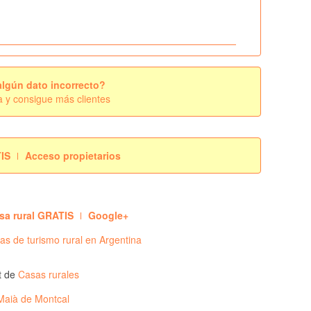
algún dato incorrecto?
a y consigue más clientes
TIS
Acceso propietarios
sa rural GRATIS
Google+
s de turismo rural en Argentina
t de
Casas rurales
Maià de Montcal