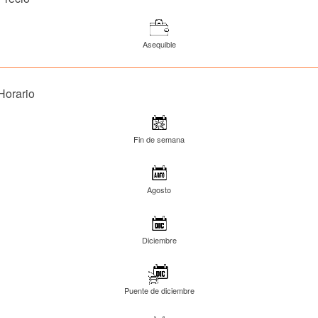
Asequible
Horario
Fin de semana
Agosto
Diciembre
Puente de diciembre