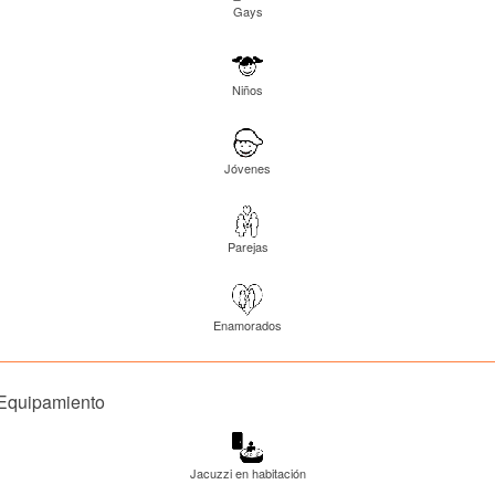
Gays
Niños
Jóvenes
Parejas
Enamorados
Equipamiento
Jacuzzi en habitación