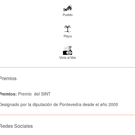
Pueblo
Playa
Vista al Mar
Premios
Premios:
Premio del SINT
Designado por la diputación de Pontevedra desde el año 2005
Redes Sociales