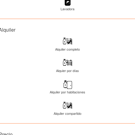
Lavadora
Alquiler
Alquiler completo
Alquier por días
Alquiler por habitaciones
Alquiler compartido
Precio