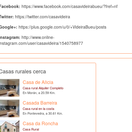
Facebook:
https://www.facebook.com/casavideirabueu/?fref=nf
Twitter:
https://twitter.com/casavideira
Google+:
https://plus.google.com/u/0/+VideiraBueu/posts
Instagram:
http://www.online-
instagram.com/user/casavideira/1540758977
Casas rurales cerca
Casa de Alicia
Casa rural Alquiler Completo
En Morán, a 20.59 Km.
Casada Barreira
Casa rural en la costa
En Pontevedra, a 30.61 Km.
Casa da Roncha
Casa Rural