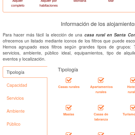
Alquiler
Alquiler por
Montaña
Mar
completo
habitaciones
Información de los alojamien
Para hacer más fácil la elección de una
casa rural en Santa C
ofrecemos un listado mediante iconos de los filtros que puede esco
Hemos agrupado esos filtros según grandes tipos de grupos: T
servicios, ambiente, público ideal, equipamientos, tipo de alquile
eventos y localización.
Tipología
Tipología
Capacidad
Casas rurales
Apartamentos
Hote
rurales
rura
Servicios
Ambiente
Masías
Casas de
Turismo
labranza
Público