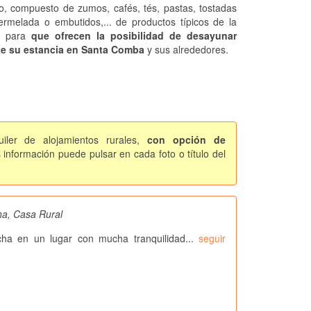
o, compuesto de zumos, cafés, tés, pastas, tostadas
rmelada o embutidos,... de productos típicos de la
n. para
que ofrecen la posibilidad de desayunar
te su estancia en Santa Comba
y sus alrededores.
iler de alojamientos rurales,
con opción de
información puede pulsar en cada foto o título del
a, Casa Rural
ha en un lugar con mucha tranquilidad...
seguir