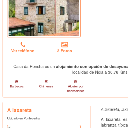
Ver teléfono
3 Fotos
Casa da Roncha es un
alojamiento con opción de desayun
localidad de Noia a 30.76 Kms.
Barbacoa
Chimenea
Alquiler por
habitaciones
A laxareta
A laxareta, lax
Ubicado en Pontevedra
A laxareta e
labranza típic