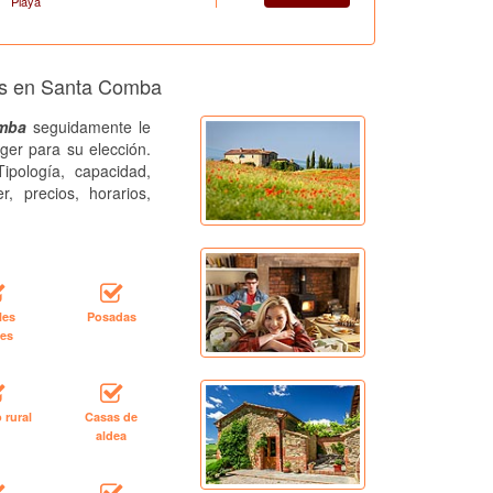
Playa
tos en Santa Comba
omba
seguidamente le
ger para su elección.
ipología, capacidad,
r, precios, horarios,
les
Posadas
les
 rural
Casas de
aldea