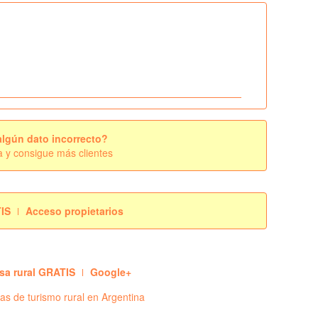
algún dato incorrecto?
a y consigue más clientes
TIS
Acceso propietarios
sa rural GRATIS
Google+
s de turismo rural en Argentina