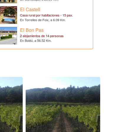
El Castell
Casa rural por habitaciones - 15 pax.
En Torrelles de Foix, a 6.09 Km.
El Bon Pas
2 alojamientos de 14 personas
En Boldú, a 56.52 Km.