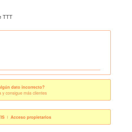
de TTT
algún dato incorrecto?
a y consigue más clientes
TIS
Acceso propietarios