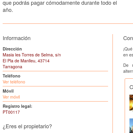
que podrás pagar cómodamente durante todo el
año.
Información
Cons
Dirección
¡Qué
Masia les Torres de Selma, s/n
en es
El Pla de Manlleu, 43714
De 
Tarragona
alter
Teléfono
Ver teléfono
C
Móvil
Ver móvil
Registro legal:
PT00117
¿Eres el propietario?