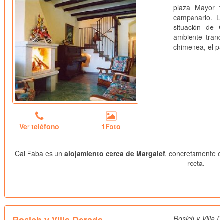
plaza Mayor t
campanario. La
situación de
ambiente tran
chimenea, el pa
Ver teléfono
1Foto
Cal Faba es un
alojamiento cerca de Margalef
, concretamente e
recta.
Rosich y Villa Dorada
Rosich y Villa 