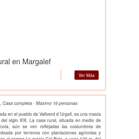
ral en Margalef
Ver Más
a, Casa completa - Máximo 16 personas
ada en el pueblo de Vallverd d´Urgell, es una masía
a del siglo XIX. La casa rural, situada en medio de
ícola, aún se ven reflejadas las costumbres de
odeada por terrenos con plantaciones agrícolas y
tos al campo.La masía Cal Bola, a unos 120 m. del