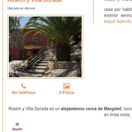
Ubicado en Alcover
casa por habit
exterior servi
seguir leyendo
Ver teléfono
2 Fotos
Rosich y Villa Dorada es un
alojamiento cerca de Margalef
, con
en línea recta.
Alquiler