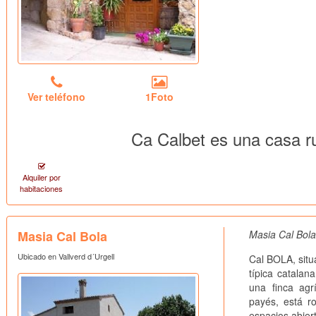
Ver teléfono
1Foto
Ca Calbet es una casa ru
Alquiler por
habitaciones
Masia Cal Bola
Masia Cal Bol
Ubicado en Vallverd d´Urgell
Cal BOLA, situ
típica catalan
una finca agr
payés, está r
espacios abier