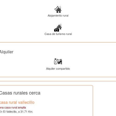
Alojamiento rural
Casa de turismo rural
Alquiler
Alquiler compartido
Casas rurales cerca
casa rural vallecillo
una casa rural amplia
En El Vallecillo, a 31.71 Km.