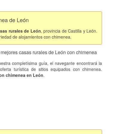
enea de León
sas rurales de León
, provincia de Castilla y León.
riedad de alojamientos con chimenea.
 mejores casas rurales de León con chimenea
estra completísima guía, el navegante encontrará la
oferta turística de sitios equipados con chimenea.
on chimenea en León
.