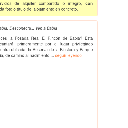
vicios de alquiler compartido o íntegro,
con
a foto o título del alojamiento en concreto.
abia, Desconecta... Ven a Babia
ces la Posada Real El Rincón de Babia? Esta
antará, primeramente por el lugar privilegiado
ntra ubicada, la Reserva de la Biosfera y Parque
ia, de camino al nacimiento ...
seguir leyendo