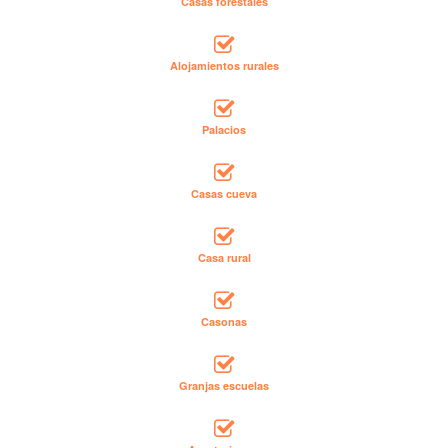
Casas forestales
Alojamientos rurales
Palacios
Casas cueva
Casa rural
Casonas
Granjas escuelas