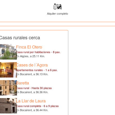
Alquiler completo
Casas rurales cerca
Finca El Otero
Casa rural por habitaciones - 8 pax.
En Aigües, a 25.11 Km.
Cases de l´Agora
Apartamentos rurales - 1 a 6 pax.
En Bocairent, a 36.13 Km.
Baretta
Casa rural - Hasta 30 plazas
En Bocairent, a 36.36 Km.
La Llar de Laura
Casa rural completa - 6 a 9 plazas
En Bocairent, a 36.44 Km.