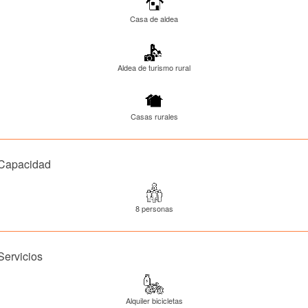
Casa de aldea
Aldea de turismo rural
Casas rurales
Capacidad
8 personas
Servicios
Alquiler bicicletas