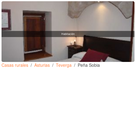
Habitación
Casas rurales
Asturias
Teverga
Peña Sobia