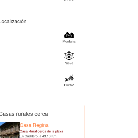
Localización
Montaña
Nieve
Pueblo
Casas rurales cerca
Casa Regina
Casa Rural cerca de la playa
En Cudillero, a 43.10 Km.