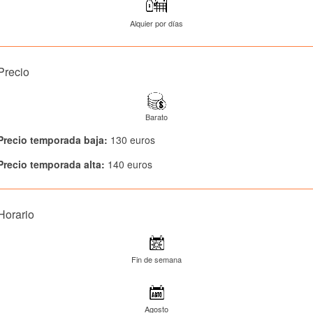
Alquier por días
Precio
Barato
Precio temporada baja:
130 euros
Precio temporada alta:
140 euros
Horario
Fin de semana
Agosto