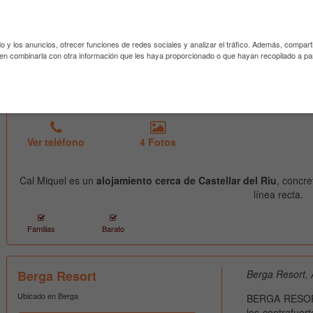
pie y en bicicle
do y los anuncios, ofrecer funciones de redes sociales y analizar el tráfico. Además, compar
den combinarla con otra información que les haya proporcionado o que hayan recopilado a par
Ver teléfono
4 Fotos
Cal Miquel es un
alojamiento cerca de Castellar del Riu
, concr
línea recta.
Familias
Barato
Berga Resort
Berga Resort, 
Ubicado en Berga
BERGA RESORT 
los contrafuer