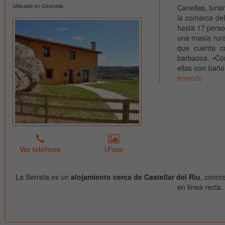
Ubicado en Gironella
Canellas, turi
la comarca de
hasta 17 pers
una masía rura
que cuenta co
barbacoa. •Con
ellas con bañ
leyendo
Ver teléfono
1Foto
La Serreta es un
alojamiento cerca de Castellar del Riu
, concr
en línea recta.