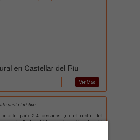
ral en Castellar del Riu
Ver Más
rtamento turistico
tamento para 2-4 personas ,en el centro del
e de 1 habitacion doble y 1 de matrimonio, wifi
za de parking. El pueblo esta situado en la comarca
en plena naturaleza.Ideal para hacer excursiones a