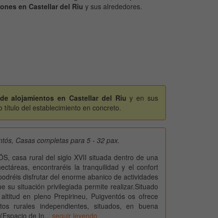
ones en Castellar del Riu
y sus alrededores.
 de alojamientos en Castellar del Riu
y en sus
título del establecimiento en concreto.
tós, Casas completas para 5 - 32 pax.
 casa rural del siglo XVII situada dentro de una
ectáreas, encontraréis la tranquilidad y el confort
podréis disfrutar del enorme abanico de actividades
e su situación privilegiada permite realizar.Situado
ltitud en pleno Prepirineu, Puigventós os ofrece
ntos rurales independientes, situados, en buena
 (Espacio de In...
seguir leyendo