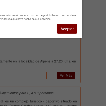
ta....
seguir leyendo
timos información sobre el uso que haga del sitio web con nuestros
tir del uso que haya hecho de sus servicios.
Aceptar
etamente en la localidad de Alpens a 27.20 Kms. en
Ver Más
Alojamientos para 2, 4 o 6 personas
es un complejo turístico - deportivo situado en
tes del Pirineo Catalán (700m. alt.), con muy buena