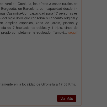
smo rural en Cataluña, les ofrece 3 casas rurales en
l Berguedà, en Barcelona con capacidad desde 14
onas.Casamira•Con capacidad para 17 personas es
l del siglo XVIII que conserva su encanto original y
n amplios espacios, zona de jardín, piscina y
sta de 7 habitaciones dobles y 1 triple, cinco de
o propio completamente equipado. Tambié...
seguir
etamente en la localidad de Gironella a 17.58 Kms.
Ver Más