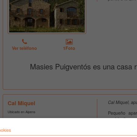
Ver teléfono
1Foto
Masies Puigventós es una casa ru
Cal Miquel
Cal Miquel, apa
Ubicado en Alpens
Pequeño apar
pueblo,dispon
gratuito y pla
ookies
del lluçanés, 