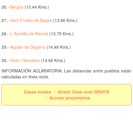
26.-
Bergús
(13.44 Kms.)
27.-
Sant Fruitós de Bages
(13.66 Kms.)
28.-
L´Ametlla de Merola
(13.75 Kms.)
29.-
Aguilar de Segarra
(14.48 Kms.)
30.-
Viver i Serrateix
(14.60 Kms.)
INFORMACIÓN ACLARATORIA: Las distancias entre pueblos están
calculadas en linea recta.
Casas rurales
Añadir Casa rural GRATIS
Acceso propietarios