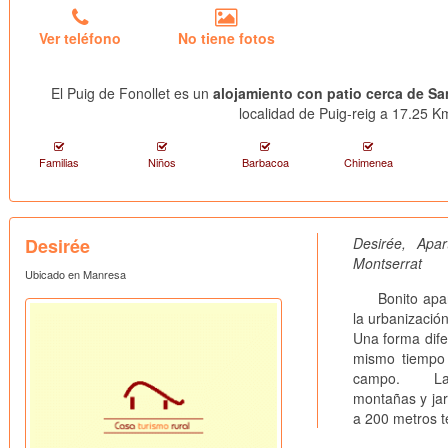
Ver teléfono
No tiene fotos
El Puig de Fonollet es un
alojamiento con patio cerca de Sa
localidad de Puig-reig a 17.25 Km
Familias
Niños
Barbacoa
Chimenea
Desirée
Desirée, Ap
Montserrat
Ubicado en Manresa
Bonito aparta
la urbanizació
Una forma dife
mismo tiempo 
campo. La urb
montañas y jar
a 200 metros t