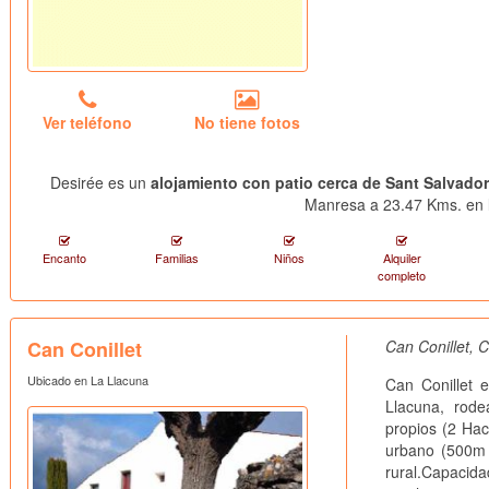
Ver teléfono
No tiene fotos
Desirée es un
alojamiento con patio cerca de Sant Salvador
Manresa a 23.47 Kms. en l
Encanto
Familias
Niños
Alquiler
completo
Can Conillet
Can Conillet, 
Ubicado en La Llacuna
Can Conillet 
Llacuna, rod
propios (2 Hac
urbano (500m d
rural.Capacid