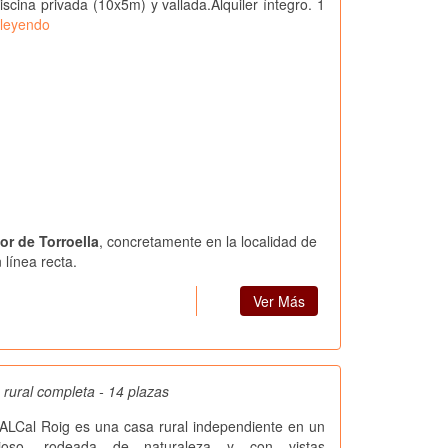
iscina privada (10x5m) y vallada.Alquiler íntegro. 1
 leyendo
or de Torroella
, concretamente en la localidad de
línea recta.
Ver Más
 rural completa - 14 plazas
Cal Roig es una casa rural independiente en un
cioso, rodeada de naturaleza y con vistas