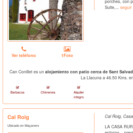
porches, con p
Suite,...
seguir
Ver teléfono
1Foto
Can Conillet es un
alojamiento con patio cerca de Sant Salvad
La Llacuna a 46.50 Kms. en 
Barbacoa
Chimenea
Alquiler
íntegro
Cal Roig
Cal Roig, Casa
Ubicado en Maçaners
LA CASA RURAL
entorno pre