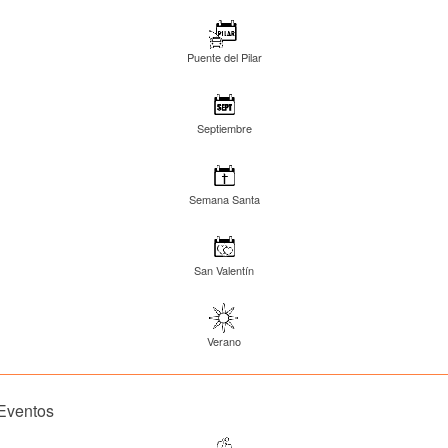
Puente del Pilar
Septiembre
Semana Santa
San Valentín
Verano
Eventos