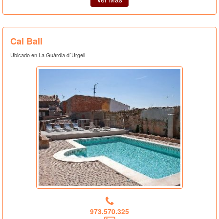
Cal Ball
Ubicado en La Guàrdia d´Urgell
973.570.325