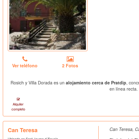
Ver teléfono
2 Fotos
Rosich y Villa Dorada es un
alojamiento cerca de Pratdip
, conc
en línea recta.
Alquiler
completo
Can Teresa
Can Teresa, Ca
Ubicado en Sant Jaume d´Enveja