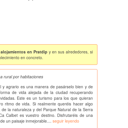
e alojamientos en Pratdip
y en sus alrededores, si
blecimiento en concreto.
a rural por habitaciones
al y agrario es una manera de pasárselo bien y de
forma de vida alejada de la ciudad recuperando
vidadas. Este es un turismo para los que quieran
tro ritmo de vida. Si realmente queréis hacer algo
a de la naturaleza y del Parque Natural de la Serra
a Calbet es vuestro destino. Disfrutaréis de una
 de un paisaje inmejorable....
seguir leyendo