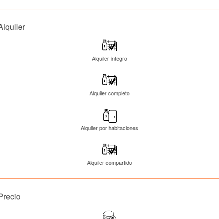
Alquiler
Alquiler íntegro
Alquiler completo
Alquiler por habitaciones
Alquiler compartido
Precio