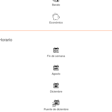
Barato
Económico
Horario
Fin de semana
Agosto
Diciembre
Puente de diciembre