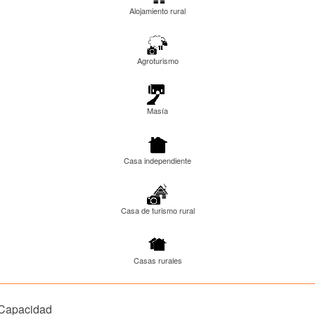
Alojamiento rural
Agroturismo
Masía
Casa independiente
Casa de turismo rural
Casas rurales
Capacidad