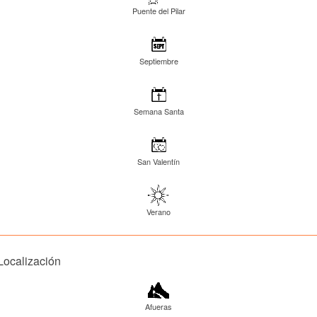
Puente del Pilar
Septiembre
Semana Santa
San Valentín
Verano
Localización
Afueras