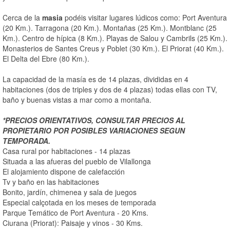
Cerca de la
masia
podéis visitar lugares lúdicos como: Port Aventura
(20 Km.). Tarragona (20 Km.). Montañas (25 Km.). Montblanc (25
Km.). Centro de hípica (8 Km.). Playas de Salou y Cambrils (25 Km.).
Monasterios de Santes Creus y Poblet (30 Km.). El Priorat (40 Km.).
El Delta del Ebre (80 Km.).
La capacidad de la masía es de 14 plazas, divididas en 4
habitaciones (dos de triples y dos de 4 plazas) todas ellas con TV,
baño y buenas vistas a mar como a montaña.
*PRECIOS ORIENTATIVOS, CONSULTAR PRECIOS AL
PROPIETARIO POR POSIBLES VARIACIONES SEGUN
TEMPORADA.
Casa rural por habitaciones - 14 plazas
Situada a las afueras del pueblo de Vilallonga
El alojamiento dispone de calefacción
Tv y baño en las habitaciones
Bonito, jardín, chimenea y sala de juegos
Especial calçotada en los meses de temporada
Parque Temático de Port Aventura - 20 Kms.
Ciurana (Priorat): Paisaje y vinos - 30 Kms.