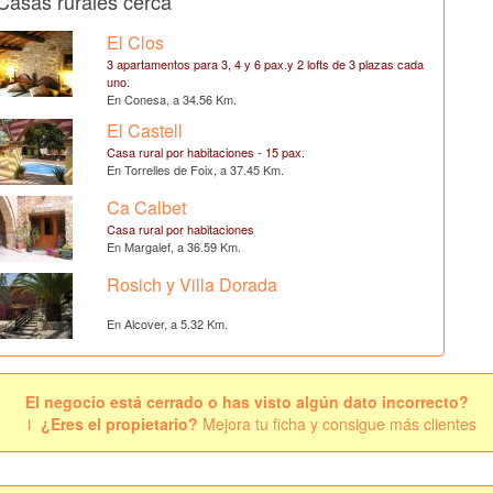
Casas rurales cerca
El Clos
3 apartamentos para 3, 4 y 6 pax.y 2 lofts de 3 plazas cada
uno.
En Conesa, a 34.56 Km.
El Castell
Casa rural por habitaciones - 15 pax.
En Torrelles de Foix, a 37.45 Km.
Ca Calbet
Casa rural por habitaciones
En Margalef, a 36.59 Km.
Rosich y Villa Dorada
En Alcover, a 5.32 Km.
El negocio está cerrado o has visto algún dato incorrecto?
¿Eres el propietario?
Mejora tu ficha y consigue más clientes