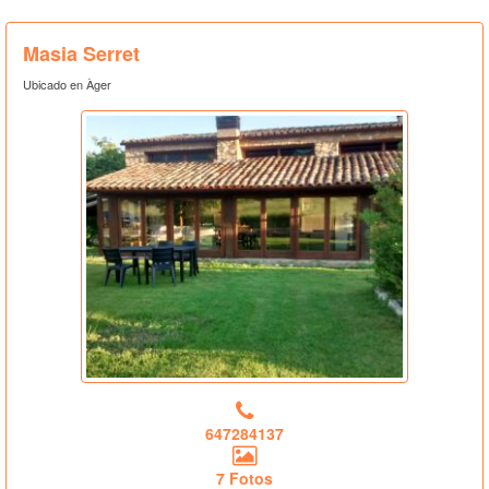
Masia Serret
Ubicado en Àger
647284137
7 Fotos