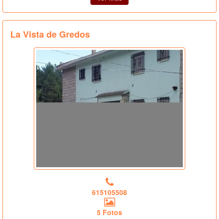
La Vista de Gredos
615105508
5 Fotos