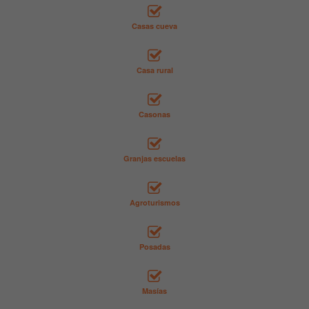
Casas cueva
Casa rural
Casonas
Granjas escuelas
Agroturismos
Posadas
Masías