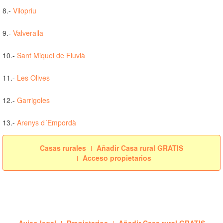
8.-
Vilopriu
9.-
Valveralla
10.-
Sant Miquel de Fluvià
11.-
Les Olives
12.-
Garrigoles
13.-
Arenys d´Empordà
Casas rurales
Añadir Casa rural GRATIS
Acceso propietarios
Aviso legal
Propietarios
Añadir Casa rural GRATIS