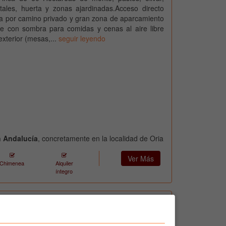
tales, huerta y zonas ajardinadas.Acceso directo
a por camino privado y gran zona de aparcamiento
he con sombra para comidas y cenas al aire libre
exterior (mesas,...
seguir leyendo
n Andalucía
, concretamente en la localidad de Oria
Ver Más
Chimenea
Alquiler
íntegro
s Robles, casas y apartamentos de 4 y 6 personas
lecimiento se encuentra situado en la aldea de