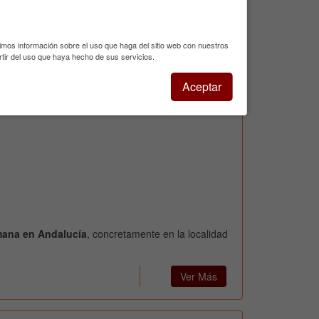
en pleno corazón de la Sierra de Cazorla.Nuestra
ardinada, en cuyo centro se encuentra la piscina
raza, resulta rodeada por nuestras casas de tres
timos información sobre el uso que haga del sitio web con nuestros
y apartamentos de dos habitacionesDisponemos de
tir del uso que haya hecho de sus servicios.
 de 3 dormitorios, apartamentos de 2 dormitorios
1 dormitorio, todos con...
seguir leyendo
Aceptar
emana en Andalucía
, concretamente en la localidad
Ver Más