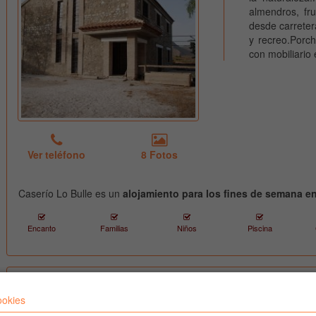
almendros, fru
desde carreter
y recreo.Porc
con mobiliario 
Ver teléfono
8 Fotos
Caserío Lo Bulle es un
alojamiento para los fines de semana e
Encanto
Familias
Niños
Piscina
Residencial Los Robles
Residencial Lo
ookies
Ubicado en Arroyo Frío
Nuestro estab