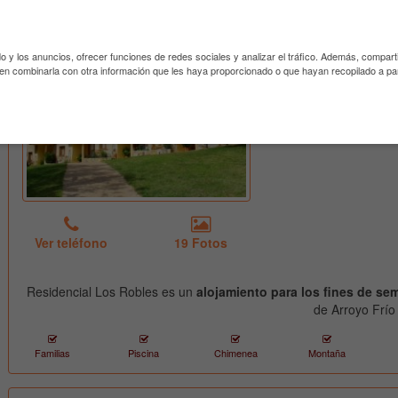
Arroyo Frío, 
amplia zona aj
privada y ter
do y los anuncios, ofrecer funciones de redes sociales y analizar el tráfico. Además, compar
habitaciones 
den combinarla con otra información que les haya proporcionado o que hayan recopilado a par
casas adosadas
y apartamento 
Ver teléfono
19 Fotos
Residencial Los Robles es un
alojamiento para los fines de s
de Arroyo Frío
Familias
Piscina
Chimenea
Montaña