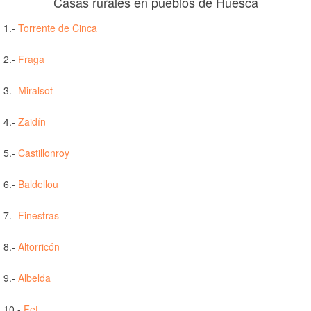
Casas rurales en pueblos de Huesca
1.-
Torrente de Cinca
2.-
Fraga
3.-
Miralsot
4.-
Zaidín
5.-
Castillonroy
6.-
Baldellou
7.-
Finestras
8.-
Altorricón
9.-
Albelda
10.-
Fet