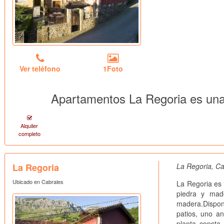
Ver teléfono
1Foto
Apartamentos La Regoria es una
Alquiler
completo
La Regoria
La Regoria, Ca
Ubicado en Cabrales
La Regoria es 
piedra y mad
madera.Dispon
patios, uno an
planta consta