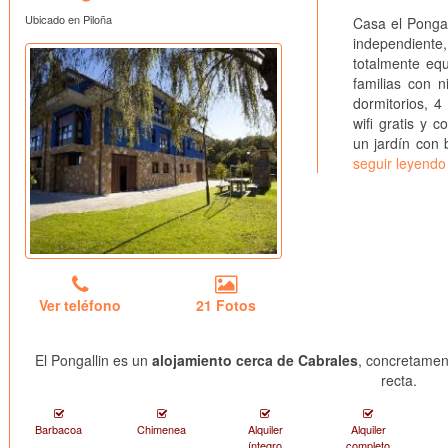
Ubicado en Piloña
Casa el Pongal
independiente
totalmente eq
familias con 
dormitorios, 
wifi gratis y 
un jardín con 
seguir leyendo
Ver teléfono
21 Fotos
El Pongallin es un
alojamiento cerca de Cabrales
, concretamen
recta.
Barbacoa
Chimenea
Alquiler
Alquiler
íntegro
completo