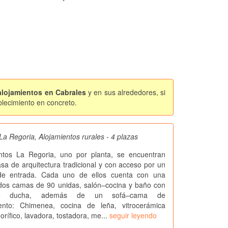
 alojamientos en Cabrales
y en sus alrededores, si
blecimiento en concreto.
a Regoria, Alojamientos rurales - 4 plazas
tos La Regoria, uno por planta, se encuentran
asa de arquitectura tradicional y con acceso por un
 de entrada. Cada uno de ellos cuenta con una
 dos camas de 90 unidas, salón–cocina y baño con
e ducha, además de un sofá–cama de
ento: Chimenea, cocina de leña, vitrocerámica
igorífico, lavadora, tostadora, me...
seguir leyendo