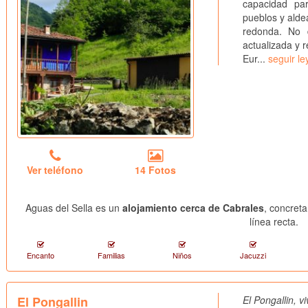
capacidad pa
pueblos y alde
redonda. No d
actualizada y 
Eur...
seguir l
Ver teléfono
14 Fotos
Aguas del Sella es un
alojamiento cerca de Cabrales
, concret
línea recta.
Encanto
Familias
Niños
Jacuzzi
El Pongallin
El Pongallin, v