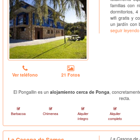
familias con 
dormitorios, 
wifi gratis y 
un jardín con 
seguir leyendo
Ver teléfono
21 Fotos
El Pongallin es un
alojamiento cerca de Ponga
, concretamente
recta.
Barbacoa
Chimenea
Alquiler
Alquiler
íntegro
completo
La Casona de Sames
La Casona de 