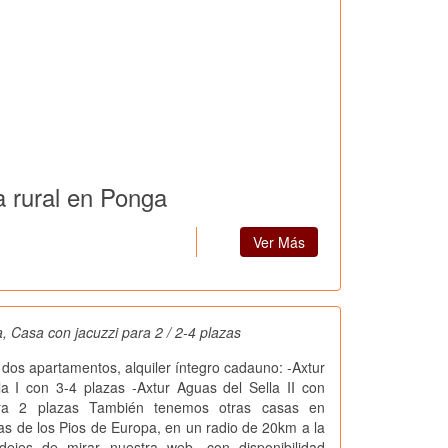
 rural en Ponga
Ver Más
, Casa con jacuzzi para 2 / 2-4 plazas
 dos apartamentos, alquiler íntegro cadauno: -Axtur
a I con 3-4 plazas -Axtur Aguas del Sella II con
ra 2 plazas También tenemos otras casas en
as de los Pios de Europa, en un radio de 20km a la
ejes de mirar nuestra web, con disponibilidad