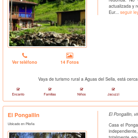
actualizada y 
Eur...
seguir l
Ver teléfono
14 Fotos
Vaya de turismo rural a Aguas del Sella, está cer
Encanto
Familias
Niños
Jacuzzi
El Pongallin
El Pongallin, v
Ubicado en Piloña
Casa el Pongal
independiente
totalmente eq