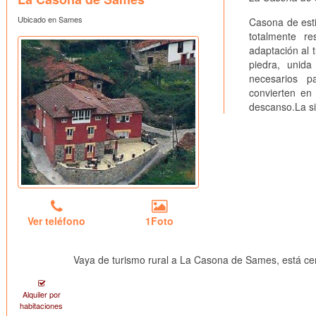
Ubicado en Sames
Casona de esti
totalmente re
adaptación al 
piedra, unida
necesarios p
convierten en 
descanso.La si
Ver teléfono
1Foto
Vaya de turismo rural a La Casona de Sames, está c
Alquiler por
habitaciones