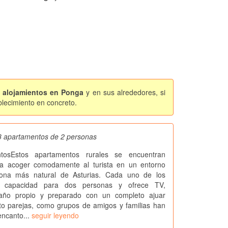
e alojamientos en Ponga
y en sus alrededores, si
blecimiento en concreto.
3 apartamentos de 2 personas
ntosEstos apartamentos rurales se encuentran
a acoger comodamente al turista en un entorno
zona más natural de Asturias. Cada uno de los
e capacidad para dos personas y ofrece TV,
baño propio y preparado con un completo ajuar
to parejas, como grupos de amigos y familias han
encanto...
seguir leyendo