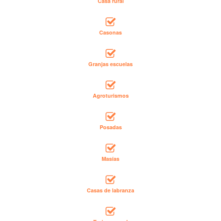
Casa rural
Casonas
Granjas escuelas
Agroturismos
Posadas
Masías
Casas de labranza