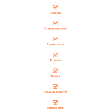
Casonas
Granjas escuelas
Agroturismos
Posadas
Masías
Casas de labranza
Turismo rural