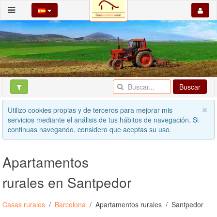
Buscar
Utilizo cookies propias y de terceros para mejorar mis
servicios mediante el análisis de tus hábitos de navegación. Si
continuas navegando, considero que aceptas su uso.
Apartamentos
rurales en Santpedor
Casas rurales
Barcelona
Apartamentos rurales
Santpedor