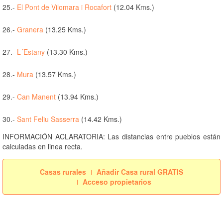
25.-
El Pont de Vilomara i Rocafort
(12.04 Kms.)
26.-
Granera
(13.25 Kms.)
27.-
L´Estany
(13.30 Kms.)
28.-
Mura
(13.57 Kms.)
29.-
Can Manent
(13.94 Kms.)
30.-
Sant Feliu Sasserra
(14.42 Kms.)
INFORMACIÓN ACLARATORIA: Las distancias entre pueblos están
calculadas en linea recta.
Casas rurales
Añadir Casa rural GRATIS
Acceso propietarios