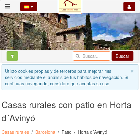
Buscar
Utilizo cookies propias y de terceros para mejorar mis
servicios mediante el análisis de tus hábitos de navegación. Si
continuas navegando, considero que aceptas su uso.
Casas rurales con patio en Horta
d´Avinyó
Casas rurales
Barcelona
Patio
Horta d´Avinyó