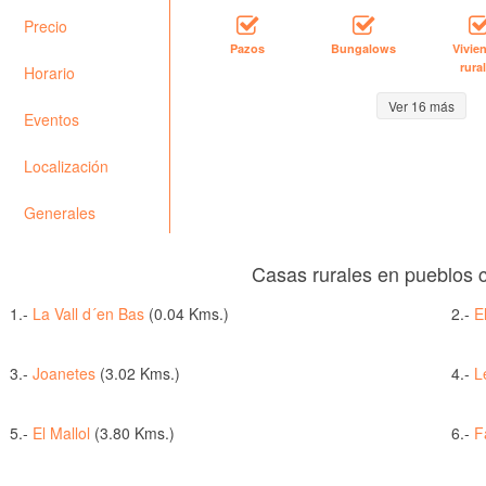
Precio
Pazos
Bungalows
Vivie
rura
Horario
Ver 16 más
Eventos
Localización
Generales
Casas rurales en pueblos 
1.-
La Vall d´en Bas
(0.04 Kms.)
2.-
E
3.-
Joanetes
(3.02 Kms.)
4.-
L
5.-
El Mallol
(3.80 Kms.)
6.-
F