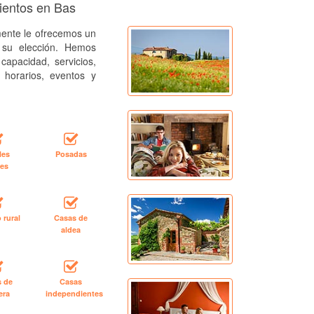
mientos en Bas
ente le ofrecemos un
a su elección. Hemos
capacidad, servicios,
, horarios, eventos y
les
Posadas
les
 rural
Casas de
aldea
s de
Casas
era
independientes