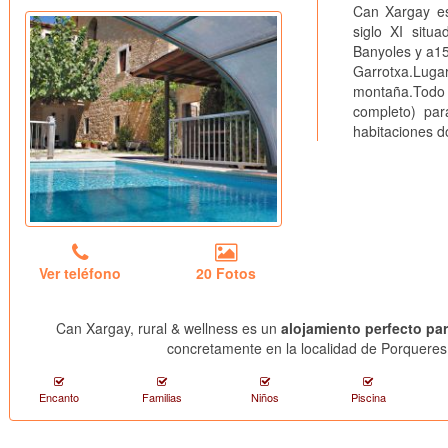
Can Xargay es
siglo XI situ
Banyoles y a15
Garrotxa.Luga
montaña.Todo 
completo) pa
habitaciones d
Ver teléfono
20 Fotos
Can Xargay, rural & wellness es un
alojamiento perfecto pa
concretamente en la localidad de Porqueres 
Encanto
Familias
Niños
Piscina