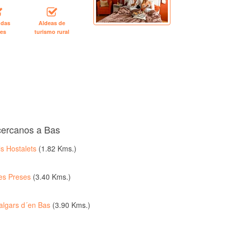
ndas
Aldeas de
les
turismo rural
cercanos a Bas
ls Hostalets
(1.82 Kms.)
es Preses
(3.40 Kms.)
algars d´en Bas
(3.90 Kms.)