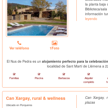
la planta baja
Biblioteca/sala
información tu
leyendo
Ver teléfono
1Foto
El Nus de Pedra es un
alojamiento perfecto para la celebraci
localidad de Sant Martí de Llémena a 22
Familias
Piscina
Barbacoa
Alquiler
completo
h
Can Xargay, rural & wellness
Can Xargay, r
plazas
Ubicado en Porqueres