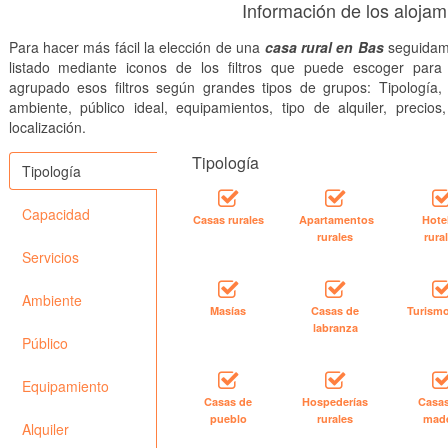
Información de los aloja
Para hacer más fácil la elección de una
casa rural en Bas
seguidam
listado mediante iconos de los filtros que puede escoger par
agrupado esos filtros según grandes tipos de grupos: Tipología, 
ambiente, público ideal, equipamientos, tipo de alquiler, precios
localización.
Tipología
Tipología
Capacidad
Casas rurales
Apartamentos
Hote
rurales
rura
Servicios
Ambiente
Masías
Casas de
Turismo
labranza
Público
Equipamiento
Casas de
Hospederías
Casa
pueblo
rurales
mad
Alquiler