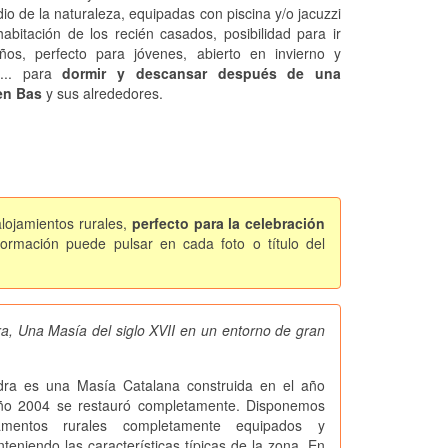
io de la naturaleza, equipadas con piscina y/o jacuzzi
habitación de los recién casados, posibilidad para ir
ños, perfecto para jóvenes, abierto en invierno y
o... para
dormir y descansar después de una
en Bas
y sus alrededores.
alojamientos rurales,
perfecto para la celebración
ormación puede pulsar en cada foto o título del
a, Una Masía del siglo XVII en un entorno de gran
ra es una Masía Catalana construida en el año
ño 2004 se restauró completamente. Disponemos
mentos rurales completamente equipados y
eniendo las características típicas de la zona. En