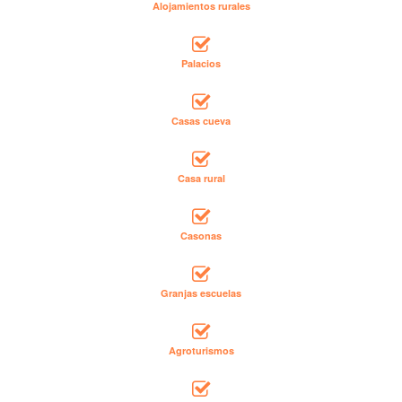
Alojamientos rurales
Palacios
Casas cueva
Casa rural
Casonas
Granjas escuelas
Agroturismos