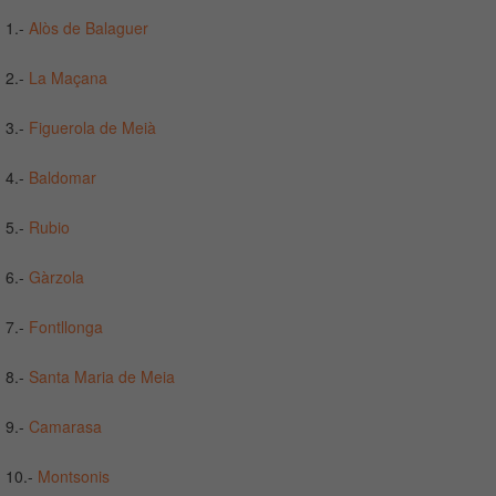
1.-
Alòs de Balaguer
2.-
La Maçana
3.-
Figuerola de Meià
4.-
Baldomar
5.-
Rubio
6.-
Gàrzola
7.-
Fontllonga
8.-
Santa Maria de Meia
9.-
Camarasa
10.-
Montsonis