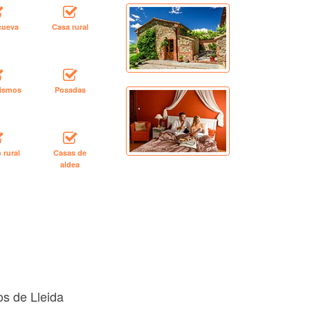
cueva
Casa rural
rismos
Posadas
 rural
Casas de
aldea
os de Lleida