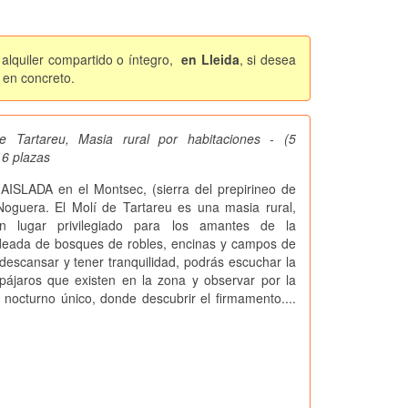
alquiler compartido o íntegro,
en Lleida
, si desea
 en concreto.
e Tartareu, Masia rural por habitaciones - (5
16 plazas
SLADA en el Montsec, (sierra del prepirineo de
Noguera. El Molí de Tartareu es una masia rural,
n lugar privilegiado para los amantes de la
odeada de bosques de robles, encinas y campos de
 descansar y tener tranquilidad, podrás escuchar la
pájaros que existen en la zona y observar por la
 nocturno único, donde descubrir el firmamento....