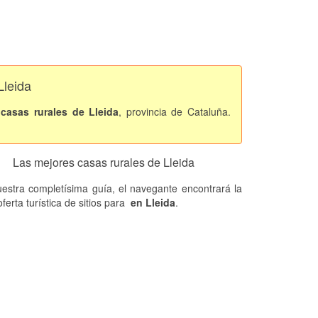
Lleida
s
casas rurales de Lleida
, provincia de Cataluña.
Las mejores casas rurales de Lleida
estra completísima guía, el navegante encontrará la
ferta turística de sitios
para
en Lleida
.