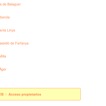
s de Balaguer
lberola
anta Linya
astelló de Farfanya
Milla
Àger
TIS
Acceso propietarios