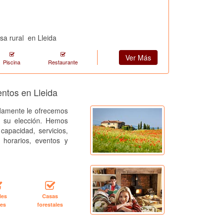
sa rural
en Lleida
Ver Más
Piscina
Restaurante
entos en Lleida
amente le ofrecemos
a su elección. Hemos
capacidad, servicios,
, horarios, eventos y
les
Casas
les
forestales