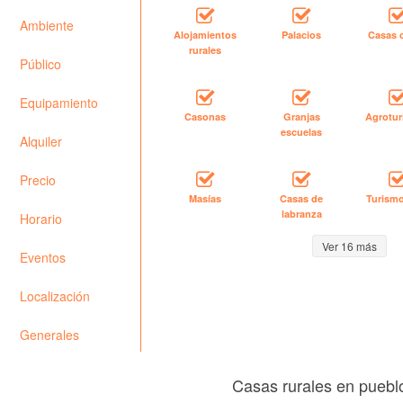
Ambiente
Alojamientos
Palacios
Casas 
rurales
Público
Equipamiento
Casonas
Granjas
Agrotu
escuelas
Alquiler
Precio
Masías
Casas de
Turismo
labranza
Horario
Ver 16 más
Eventos
Localización
Generales
Casas rurales en puebl