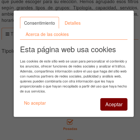
que puede escoger para su elección. Hemos agrupado esos filtros
según grandes tipos de grupos: Tipología, capacidad, servicios,
ambiente, público ideal, equipamientos, tipo de alquiler, precios,
horarios, eventos y localización.
Consentimiento
Detalles
Tipología
Acerca de las cookies
Esta página web usa cookies
Tipología
Las cookies de este sitio web se usan para personalizar el contenido y
los anuncios, ofrecer funciones de redes sociales y analizar el tráfico.
Casas rurales
Además, compartimos información sobre el uso que haga del sitio web
con nuestros partners de redes sociales, publicidad y análisis web,
quienes pueden combinarla con otra información que les haya
proporcionado o que hayan recopilado a partir del uso que haya hecho
Apartamentos rurales
de sus servicios.
No aceptar
Aceptar
Hoteles rurales
Posadas