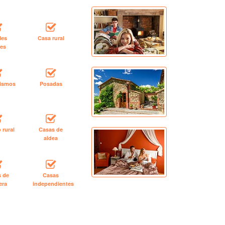
les
Casa rural
les
rismos
Posadas
 rural
Casas de
aldea
s de
Casas
era
independientes