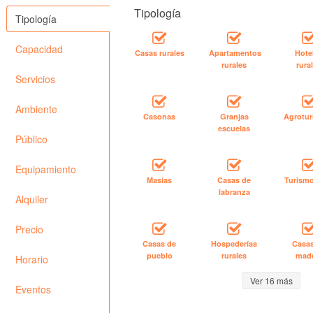
Tipología
Tipología
Capacidad
Casas rurales
Apartamentos
Hote
rurales
rura
Servicios
Ambiente
Casonas
Granjas
Agrotu
escuelas
Público
Equipamiento
Masías
Casas de
Turismo
labranza
Alquiler
Precio
Casas de
Hospederías
Casa
pueblo
rurales
mad
Horario
Ver 16 más
Eventos