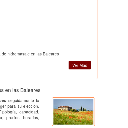
a de hidromasaje en las Baleares
Ver Más
os en las Baleares
ares
seguidamente le
ger para su elección.
ipología, capacidad,
r, precios, horarios,