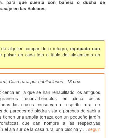
ía. para
que cuenta con bañera o ducha de
asaje en las Baleares
.
 de alquiler compartido o íntegro,
equipada con
 pulsar en cada foto o título del alojamiento en
erm, Casa rural por habitaciones - 13 pax.
bicenca en la que se han rehabilitado los antiguos
graneros reconvirtiéndolos en cinco bellas
 todas las cuales conservan el espíritu rural de
s de paredes de piedra vista o porches de sabina
s tienen una amplia terraza con un pequeño jardín
romáticas que dan nombre a las respectivas
n el ala sur de la casa rural una piscina y ...
seguir