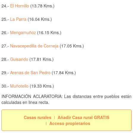
24.-
El Hornillo
(13.78 Kms.)
25.-
La Parra
(16.04 Kms.)
26.-
Mengamuñoz
(16.15 Kms.)
27.-
Navacepedilla de Corneja
(17.05 Kms.)
28.-
Guisando
(17.81 Kms.)
29.-
Arenas de San Pedro
(17.84 Kms.)
30.-
Muñotello
(19.33 Kms.)
INFORMACIÓN ACLARATORIA: Las distancias entre pueblos están
calculadas en linea recta.
Casas rurales
Añadir Casa rural GRATIS
Acceso propietarios