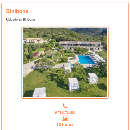
Binibona
Ubicado en Binibona
971873565
13 Fotos