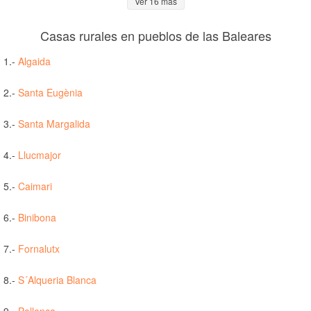
Ver 16 más
Casas rurales en pueblos de las Baleares
1.-
Algaida
2.-
Santa Eugènia
3.-
Santa Margalida
4.-
Llucmajor
5.-
Caimari
6.-
Binibona
7.-
Fornalutx
8.-
S´Alqueria Blanca
9.-
Pollença