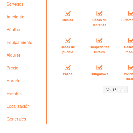
Servicios
Ambiente
Masías
Casas de
Turismo
labranza
Público
Equipamiento
Casas de
Hospederías
Casa
pueblo
rurales
mad
Alquiler
Precio
Pazos
Bungalows
Vivie
rura
Horario
Ver 16 más
Eventos
Localización
Generales