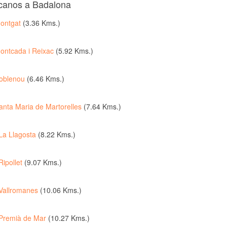
rcanos a Badalona
ontgat
(3.36 Kms.)
ontcada i Reixac
(5.92 Kms.)
oblenou
(6.46 Kms.)
anta Maria de Martorelles
(7.64 Kms.)
La Llagosta
(8.22 Kms.)
Ripollet
(9.07 Kms.)
Vallromanes
(10.06 Kms.)
Premià de Mar
(10.27 Kms.)