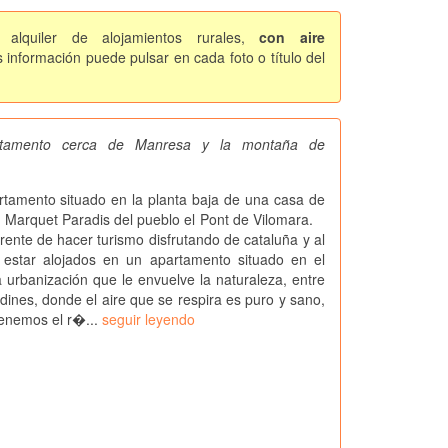
alquiler de alojamientos rurales,
con aire
información puede pulsar en cada foto o título del
artamento cerca de Manresa y la montaña de
mento situado en la planta baja de una casa de
n Marquet Paradis del pueblo el Pont de Vilomara.
rente de hacer turismo disfrutando de cataluña y al
estar alojados en un apartamento situado en el
anización que le envuelve la naturaleza, entre
dines, donde el aire que se respira es puro y sano,
enemos el r�...
seguir leyendo