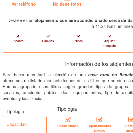
Ver teléfono
No tiene fotos
Desirée es un
alojamiento con aire acondicionado cerca de B
a 41.24 Kms. en línea
Encanto
Familias
Niños
Alquiler
completo
Información de los alojamie
Para hacer más fácil la elección de una
casa rural en Badal
ofrecemos un listado mediante iconos de los filtros que puede esco
Hemos agrupado esos filtros según grandes tipos de grupos: T
servicios, ambiente, público ideal, equipamientos, tipo de alquile
eventos y localización.
Tipología
Tipología
Capacidad
Casas rurales
Apartamentos
Hote
rurales
rura