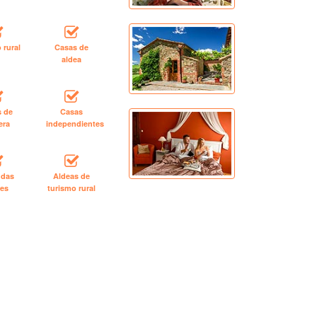
 rural
Casas de
aldea
s de
Casas
era
independientes
ndas
Aldeas de
les
turismo rural