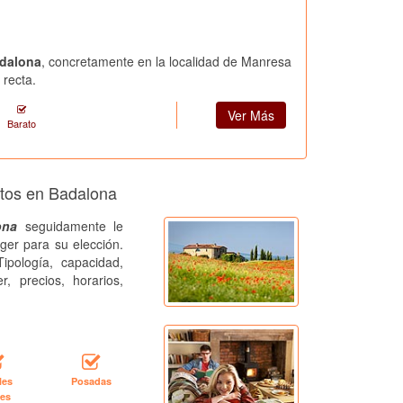
adalona
, concretamente en la localidad de Manresa
 recta.
Ver Más
Barato
ntos en Badalona
ona
seguidamente le
ger para su elección.
ipología, capacidad,
r, precios, horarios,
les
Posadas
les