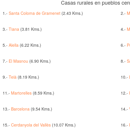
Casas rurales en pueblos ce
1.-
Santa Coloma de Gramenet
(2.43 Kms.)
2.-
M
3.-
Tiana
(3.81 Kms.)
4.-
M
5.-
Alella
(6.22 Kms.)
6.-
P
7.-
El Masnou
(6.90 Kms.)
8.-
S
9.-
Teià
(8.19 Kms.)
10.-
11.-
Martorelles
(8.59 Kms.)
12.-
13.-
Barcelona
(9.54 Kms.)
14.-
15.-
Cerdanyola del Vallès
(10.07 Kms.)
16.-