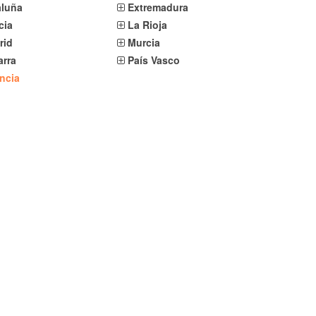
aluña
Extremadura
cia
La Rioja
rid
Murcia
arra
País Vasco
ncia