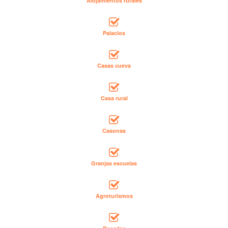
Alojamientos rurales
Palacios
Casas cueva
Casa rural
Casonas
Granjas escuelas
Agroturismos