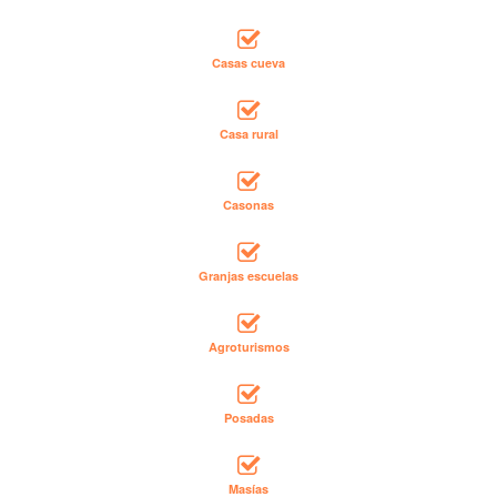
Casas cueva
Casa rural
Casonas
Granjas escuelas
Agroturismos
Posadas
Masías