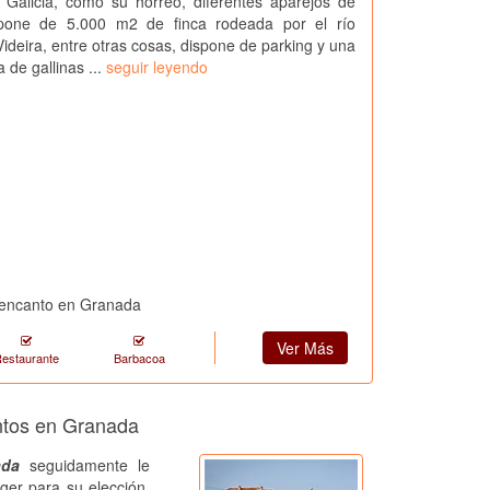
 Galicia, como su hórreo, diferentes aparejos de
ispone de 5.000 m2 de finca rodeada por el río
ideira, entre otras cosas, dispone de parking y una
 de gallinas ...
seguir leyendo
n encanto en Granada
Ver Más
estaurante
Barbacoa
entos en Granada
ada
seguidamente le
ger para su elección.