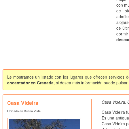
con mu
de of
admite
alojar
de últi
dormi
descan
Le mostramos un listado con los lugares que ofrecen servicios d
encantador en Granada
, si desea más información puede pulsar e
Casa Videira
Casa Videira, 
Ubicado en Buena Vista
Casa Videira f
Es una antigua
Casa Videira p