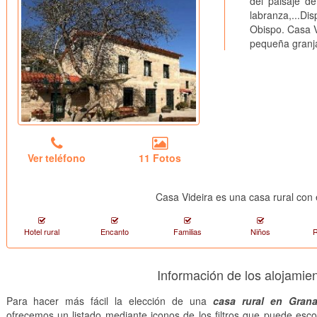
del paisaje de
labranza,...D
Obispo. Casa V
pequeña granja
Ver teléfono
11 Fotos
Casa Videira es una casa rural co
Hotel rural
Encanto
Familias
Niños
R
Información de los alojami
Para hacer más fácil la elección de una
casa rural en Gran
ofrecemos un listado mediante iconos de los filtros que puede esco