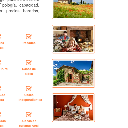
ipología, capacidad,
r, precios, horarios,
les
Posadas
les
 rural
Casas de
aldea
s de
Casas
era
independientes
ndas
Aldeas de
les
turismo rural