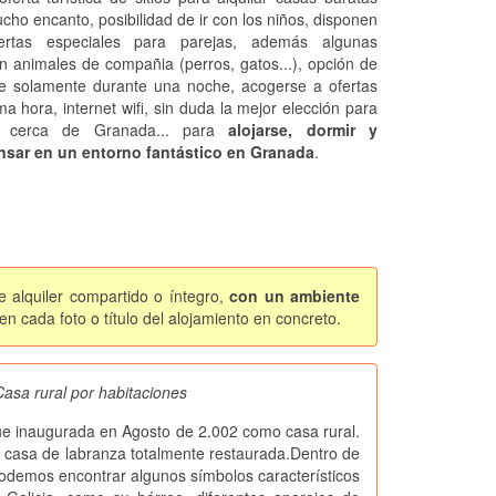
cho encanto, posibilidad de ir con los niños, disponen
ertas especiales para parejas, además algunas
n animales de compañia (perros, gatos...), opción de
se solamente durante una noche, acogerse a ofertas
ma hora, internet wifi, sin duda la mejor elección para
r cerca de Granada... para
alojarse, dormir y
sar en un entorno fantástico en Granada
.
e alquiler compartido o íntegro,
con un ambiente
n cada foto o título del alojamiento en concreto.
Casa rural por habitaciones
ue inaugurada en Agosto de 2.002 como casa rural.
 casa de labranza totalmente restaurada.Dentro de
odemos encontrar algunos símbolos característicos