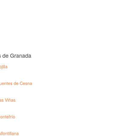
s de Granada
jilla
uentes de Cesna
as Viñas
ontefrío
Montillana