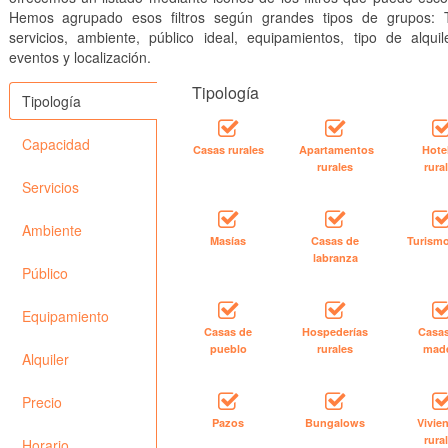
Hemos agrupado esos filtros según grandes tipos de grupos: T
servicios, ambiente, público ideal, equipamientos, tipo de alquile
eventos y localización.
Tipología
Tipología
Capacidad
Casas rurales
Apartamentos
Hote
rurales
rura
Servicios
Ambiente
Masías
Casas de
Turismo
labranza
Público
Equipamiento
Casas de
Hospederías
Casa
pueblo
rurales
mad
Alquiler
Precio
Pazos
Bungalows
Vivie
rura
Horario