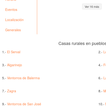
Ver 16 más
Eventos
Localización
Generales
Casas rurales en pueblo
1.-
El Serval
2.-
Lo
3.-
Algarinejo
4.-
F
5.-
Ventorros de Balerma
6.-
L
7.-
Zagra
8.-
M
9.-
Ventorros de San José
10.-