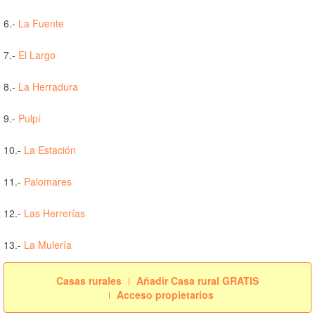
6.-
La Fuente
7.-
El Largo
8.-
La Herradura
9.-
Pulpí
10.-
La Estación
11.-
Palomares
12.-
Las Herrerías
13.-
La Mulería
Casas rurales
Añadir Casa rural GRATIS
Acceso propietarios