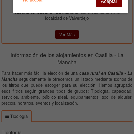
Aceptar
La Casa del Curato es un buen sitio para
alquilar una
casona en Castilla - La Mancha
, concretamente en la
localidad de Valverdejo
Ver Más
Información de los alojamientos en Castilla - La
Mancha
Para hacer más fácil la elección de una
casa rural en Castilla - La
Mancha
seguidamente le ofrecemos un listado mediante iconos de
los filtros que puede escoger para su elección. Hemos agrupado
esos filtros según grandes tipos de grupos: Tipología, capacidad,
servicios, ambiente, público ideal, equipamientos, tipo de alquiler,
precios, horarios, eventos y localización.
Tipología
Tipología