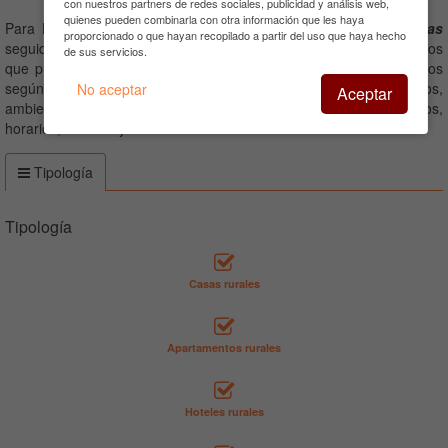
con nuestros partners de redes sociales, publicidad y análisis web,
quienes pueden combinarla con otra información que les haya
Para hacer más fácil la elección de una
casa rural en Asturias
proporcionado o que hayan recopilado a partir del uso que haya hecho
seguidamente le ofrecemos un listado mediante iconos de los filtros
de sus servicios.
que puede escoger para su elección. Hemos agrupado esos filtros
según grandes tipos de grupos: Tipología, capacidad, servicios,
No aceptar
Aceptar
ambiente, público ideal, equipamientos, tipo de alquiler, precios,
horarios, eventos y localización.
Tipología
Tipología
Casas rurales
Apartamentos rurales
Hoteles rurales