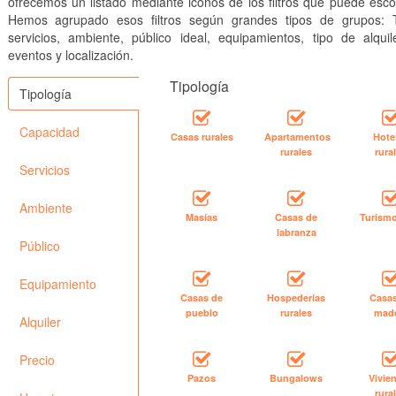
ofrecemos un listado mediante iconos de los filtros que puede esco
Hemos agrupado esos filtros según grandes tipos de grupos: T
servicios, ambiente, público ideal, equipamientos, tipo de alquile
eventos y localización.
Tipología
Tipología
Capacidad
Casas rurales
Apartamentos
Hote
rurales
rura
Servicios
Ambiente
Masías
Casas de
Turismo
labranza
Público
Equipamiento
Casas de
Hospederías
Casa
pueblo
rurales
mad
Alquiler
Precio
Pazos
Bungalows
Vivie
rura