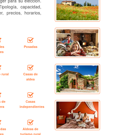
ger para su elección.
ipología, capacidad,
r, precios, horarios,
les
Posadas
les
 rural
Casas de
aldea
s de
Casas
era
independientes
ndas
Aldeas de
les
turismo rural