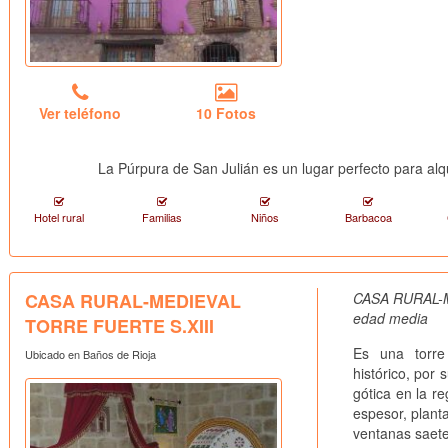
Ver teléfono
10 Fotos
La Púrpura de San Julián es un lugar perfecto para alqu
Hotel rural
Familias
Niños
Barbacoa
CASA RURAL-MEDIEVAL
CASA RURAL-M
edad media
TORRE FUERTE S.XIII
Es una torre 
Ubicado en Baños de Rioja
histórico, por 
gótica en la r
espesor, plant
ventanas saete