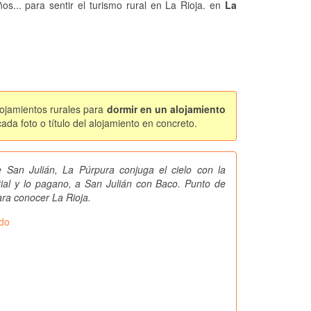
ños... para sentir el turismo rural en La Rioja. en
La
lojamientos rurales para
dormir en un alojamiento
da foto o título del alojamiento en concreto.
 San Julián, La Púrpura conjuga el cielo con la
estial y lo pagano, a San Julián con Baco. Punto de
ara conocer La Rioja.
ndo