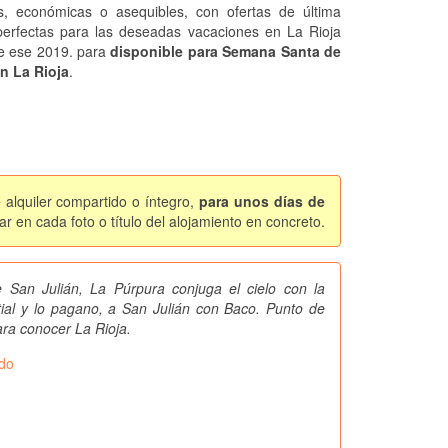
s, económicas o asequibles, con ofertas de última
perfectas para las deseadas vacaciones en La Rioja
e ese 2019. para
disponible para Semana Santa de
n La Rioja
.
 alquiler compartido o íntegro,
para unos días de
r en cada foto o título del alojamiento en concreto.
 San Julián, La Púrpura conjuga el cielo con la
estial y lo pagano, a San Julián con Baco. Punto de
ara conocer La Rioja.
ndo