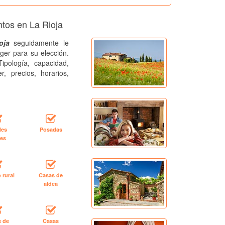
ntos en La Rioja
oja
seguidamente le
ger para su elección.
ipología, capacidad,
r, precios, horarios,
les
Posadas
les
 rural
Casas de
aldea
s de
Casas