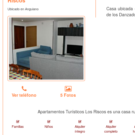
Riscos
Casa ubicada e
Ubicado en Anguiano
de los Danzado
Ver teléfono
5 Fotos
Apartamentos Turísticos Los Riscos es una casa r
Familias
Niños
Alquiler
Alquiler
íntegro
completo
h