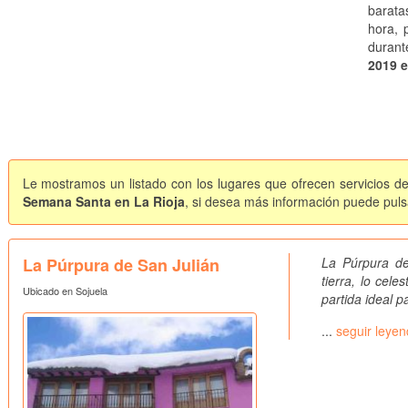
barata
hora, 
durant
2019 e
Le mostramos un listado con los lugares que ofrecen servicios de
Semana Santa en La Rioja
, si desea más información puede pulsa
La Púrpura de San Julián
La Púrpura de
tierra, lo cel
Ubicado en Sojuela
partida ideal p
...
seguir leye