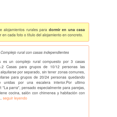
de alojamientos rurales para
dormir en una casa
 en cada foto o título del alojamiento en concreto.
, Complejo rural con casas independientes
as es un complejo rural compuesto por 3 casas
es.2 Casas para grupos de 10/12 personas las
alquilarse por separado, sin tener zonas comunes,
ilarse para grupos de 20/24 personas quedando
e unidas por una escalera interior.Por ultimo
t "La parra", pensado especialmente para parejas,
 tiene cocina, salón con chimenea y habitación con
..
seguir leyendo