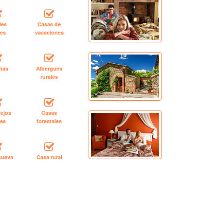
les
Casas de
les
vacaciones
ñas
Albergues
rurales
ejos
Casas
les
forestales
cueva
Casa rural