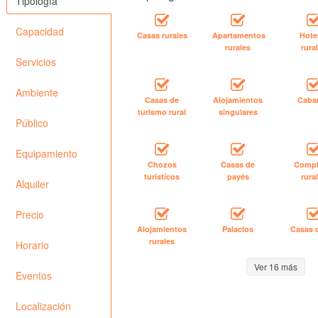
Tipología
Capacidad
Casas rurales
Apartamentos
Hote
rurales
rura
Servicios
Ambiente
Casas de
Alojamientos
Caba
turismo rural
singulares
Público
Equipamiento
Chozos
Casas de
Compl
turísticos
payés
rura
Alquiler
Precio
Alojamientos
Palacios
Casas 
rurales
Horario
Ver 16 más
Eventos
Localización